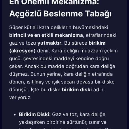
En Önemli Mekanizma:
Açgözlü Beslenme Tabağı
Süper kütleli kara deliklerin büyümesindeki
birincil ve en etkili mekanizma
, etraflarındaki
gaz ve tozu
yutmaktır
. Bu sürece
birikim
(akresyon)
denir. Kara deliğin muazzam çekim
gücü, çevresindeki maddeyi kendine doğru
çeker. Ancak bu madde doğrudan kara deliğe
düşmez. Bunun yerine, kara deliğin etrafında
dönen, ısıtılmış ve ışık saçan devasa bir diske
dönüşür. İşte bu diske
birikim diski
adını
veriyoruz.
Birikim Diski:
Gaz ve toz, kara deliğe
yaklaşırken birbirine sürtünür, ısınır ve